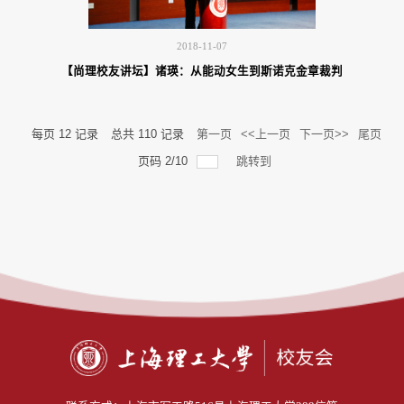
2018-11-07
【尚理校友讲坛】诸瑛：从能动女生到斯诺克金章裁判
每页
12
记录
总共
110
记录
第一页
<<上一页
下一页>>
尾页
页码
2
/
10
跳转到