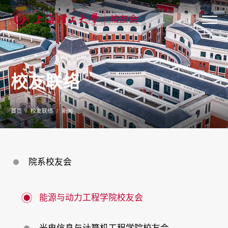
关
于
我
们
校友联络
新
闻
公
告
首页
校友联络
新闻
校
友
联
络
校
院系校友会
友
服
务
专
能源与动力工程学院校友会
题
专
栏