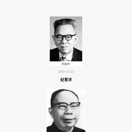
回
馈
母
校
2009-10-22
纪育沣