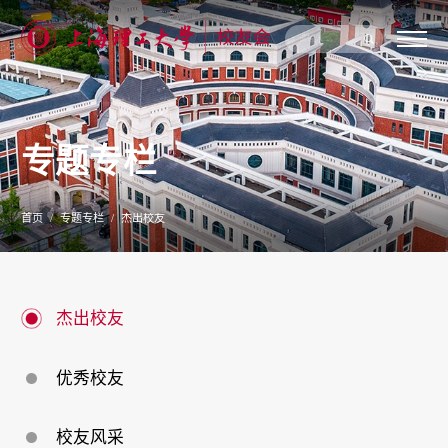
关
于
我
们
专题专栏
新
闻
公
告
首页
专题专栏
杰出校友
校
友
联
络
校
杰出校友
友
服
务
优秀校友
专
题
专
栏
校友风采