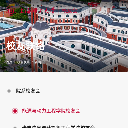
关
于
我
们
校友联络
新
闻
公
告
首页
校友联络
新闻
校
友
联
络
校
院系校友会
友
服
务
专
能源与动力工程学院校友会
题
专
栏