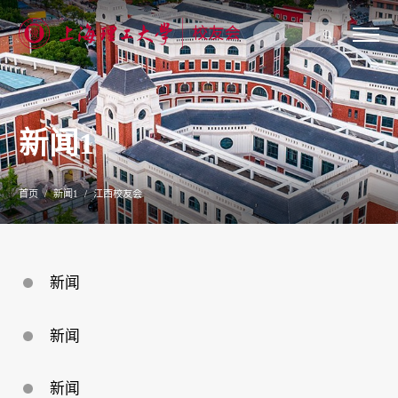
关
于
我
们
新闻1
新
闻
公
告
首页
新闻1
江西校友会
校
友
联
络
校
新闻
友
服
务
新闻
专
题
专
栏
新闻