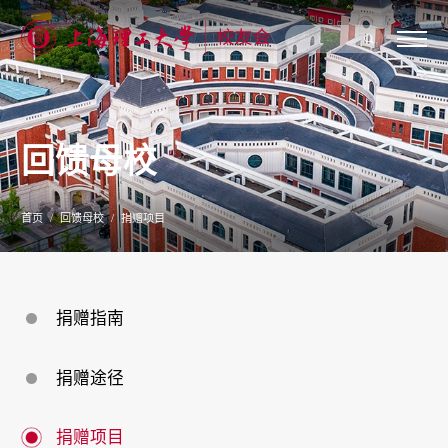
关
于
我
们
回馈母校
新
闻
公
告
首页
回馈母校
捐赠项目
校
友
联
络
校
捐赠指南
友
服
务
捐赠途径
专
题
专
栏
捐赠项目