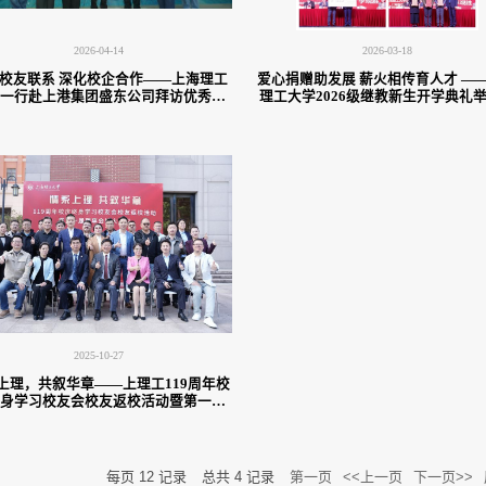
2026-04-14
2026-03-18
校友联系 深化校企合作——上海理工
爱心捐赠助发展 薪火相传育人才 —
一行赴上港集团盛东公司拜访优秀校
理工大学2026级继教新生开学典礼
友张彦
友捐赠仪式
2025-10-27
上理，共叙华章——上理工119周年校
身学习校友会校友返校活动暨第一届
理事会扩大会议成功举办
每页
12
记录
总共
4
记录
第一页
<<上一页
下一页>>