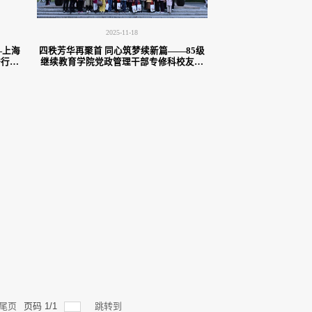
2025-11-18
—上海
四秩芳华再聚首 同心筑梦续新篇——85级
举行校
继续教育学院党政管理干部专修科校友入
学四十周年返校活动
尾页
页码
1
/
1
跳转到