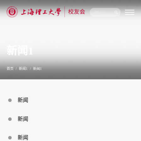
关
于
我
们
新闻1
新
闻
公
告
首页
新闻1
新闻1
校
友
联
络
校
新闻
友
服
务
新闻
专
题
专
栏
新闻