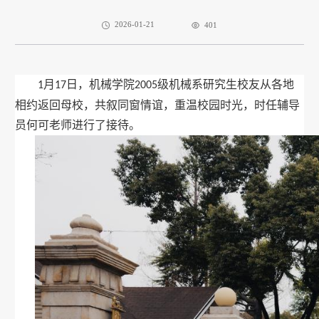
2026-01-21
401
月
日，机械学院
级
机械系研究生校友
从各地
1
17
2005
相约返回母校
，共叙同窗情谊，重温校园时光，
时任辅导
员何可老师进行了接待。