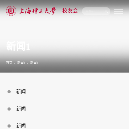
关
于
我
们
新闻1
新
闻
公
告
首页
新闻1
新闻1
校
友
联
络
校
新闻
友
服
务
新闻
专
题
专
栏
新闻