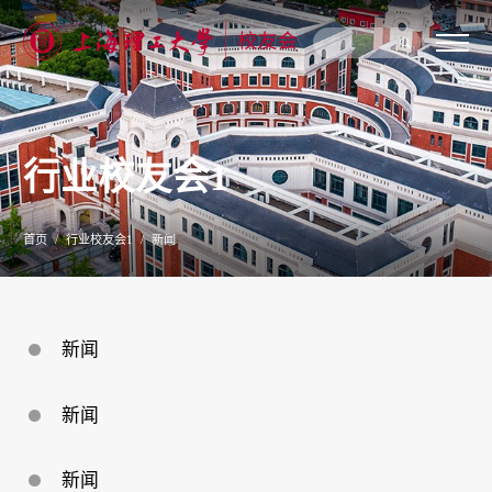
关
于
我
们
行业校友会1
新
闻
公
告
首页
行业校友会1
新闻
校
友
联
络
校
新闻
友
服
务
新闻
专
题
专
栏
新闻