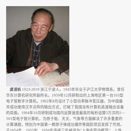
回
馈
母
校
虞浦帆
1923-2019 浙江宁波人。1945年毕业于沪江大学物理系。曾任
华东计算机研究所副所长。1959年12月研制出的上海地区第一台103型
电子管数字计算机。1962年8月设计了小型功率脉冲变压器，为中国最
早成功使用汉字点阵的输出方式，打破了我国没有计算机高速输出设备
的局面。1964年10月研制成功国内运算速度最高的每秒运算5万次的J—
501型电子管计算机，为原子能、天文、气象等方面解决了许多重要的
计算课题，特别为中国第一颗原子弹成功爆炸等国防项目发挥了作用。
于1954年、1955年、1956年连续三年被评为“上海市劳动模范”。上世