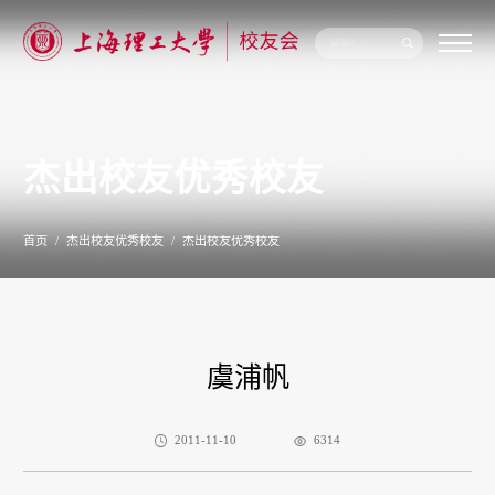
关
于
我
们
杰出校友优秀校友
新
闻
公
告
首页
杰出校友优秀校友
杰出校友优秀校友
校
友
联
络
校
友
虞浦帆
服
务
专
题
2011-11-10
6314
专
栏