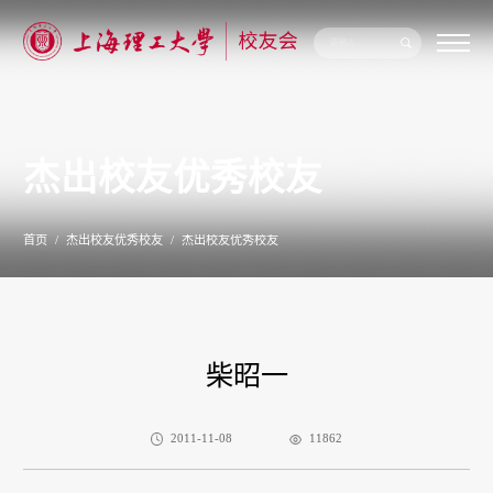
关
于
我
们
杰出校友优秀校友
新
闻
公
告
首页
杰出校友优秀校友
杰出校友优秀校友
校
友
联
络
校
友
柴昭一
服
务
专
题
2011-11-08
11862
专
栏