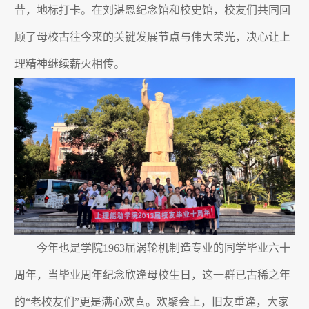
昔，地标打卡。在刘湛恩纪念馆和校史馆，校友们共同回
顾了母校古往今来的关键发展节点与伟大荣光，决心让上
理精神继续薪火相传。
今年也是学院
1963
届涡轮机制造专业的同学毕业六十
周年，当毕业周年纪念欣逢母校生日，这一群已古稀之年
的“老校友们”更是满心欢喜。欢聚会上，旧友重逢，大家