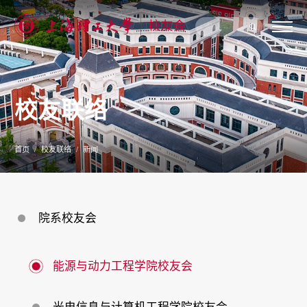
关
于
我
们
校友联络
新
闻
公
告
首页
校友联络
新闻
校
友
联
络
校
院系校友会
友
服
务
专
能源与动力工程学院校友会
题
专
栏