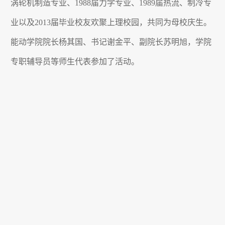
涡轮机制造专业、
1988
届力学专业、
1989
届热流、制冷专
业以及
2013
届毕业校友欢聚上理校园，共同为母校庆生。
能动学院院长杨其国、书记谢金平、副院长苏明旭，学院
专职辅导员等师生代表参加了活动。