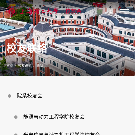
关
于
我
们
校友联络
新
闻
公
告
首页
校友联络
新闻
校
友
联
络
校
院系校友会
友
服
务
专
能源与动力工程学院校友会
题
专
栏