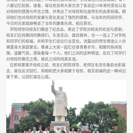
人都记忆犹新。接着，每位校友和大家交流了各自近
10
年来的变化以及
对母校的感激与怀念之情，并表达了对母校和在座师生的由衷祝福。期
间他们也对母校的发展与变化发出了强烈的感慨，与当年的同班同学、
今日的兄弟姐妹畅谈了当年的趣事乐闻，相见甚欢。
学院领导向校友们赠送了纪念品，表达了学院对校友的欢迎与感谢。
校友们在校期间的教授们，头发花白、面目慈祥，也一一送上了对学校
和同学们的祝福，并和学生们谈论行业变化，流露出的师生情谊让人仿
佛置身大家庭聚会。餐桌上大家一起忆往昔青春岁月，相聚的热闹氛
围、温馨气氛，感染着每一个人。他们之间的这种情谊，反应了同学们
对母校的眷恋之情，彼此之间的纯真友谊。
在即将要离开母校之前，校友们和院领导、老师在毛泽东像前合影留
念，留住此次回忆，用相机把大家相聚于母校、相互祝福的这一瞬间记
录下来，让回忆留在心底。