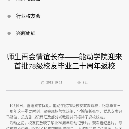
行业校友会
兴趣组织
师生再会情谊长存——能动学院迎来
首批78级校友毕业三十周年返校
2012-10-11
311
10
月6日，喜逢双节假期。能动学院78级校友欢聚母校，纪念毕业三
十周年这一重要时刻。聚会现场气氛热闹，学院院长张华、党总支书记
马静波、总支副书记程旺及部分老教授共同接待了返校校友。
活动之初，校友们放映了毕业
20
周年活动记录片。观看着纪念片，每
位校友不由得回忆起了10年前的那次聚会，上次聚会的点点滴滴，每个