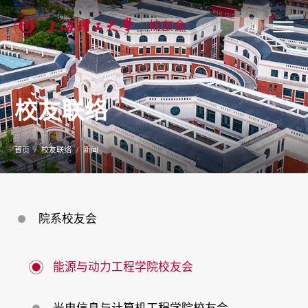
关
于
我
们
校友联络
新
闻
公
告
首页
校友联络
新闻
校
友
联
络
校
院系校友会
友
服
务
专
能源与动力工程学院校友会
题
专
栏