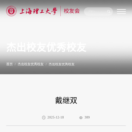
关
于
我
们
杰出校友优秀校友
新
闻
公
告
首页
杰出校友优秀校友
杰出校友优秀校友
校
友
联
络
校
友
戴继双
服
务
专
题
2025-12-18
389
专
栏