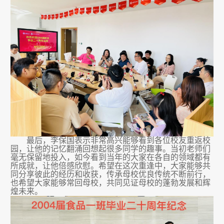
最后，
李保国
表示
非常高兴能够看到各位校友重返校
园，让他的记忆翻涌回想起很多同学的趣事。当初老师们
毫无保留地投入，如今看到当年的大家在各自的领域都有
所成就，让他倍感欣慰。希望在这次重逢中，大家能够共
同分享彼此的经历和收获，传承母校优良传统
不断前行
，
也希望大家能够常回母校，共同见证母校的蓬勃发展和辉
煌未来。