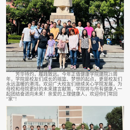
芳华待灼，履践致远。今年正值
健康
学院建院
21
周
年，学院是校友们成长的摇篮、梦想的起点，更是校友们
永远温暖的港湾。欢迎广大校友们继续关心学院发展，为
母校和母院更好的未来建言献策，学院将与所有
健康
人一
起团结奋进向未来！亲爱的
上理健康
人，欢迎你们常回
“家”！