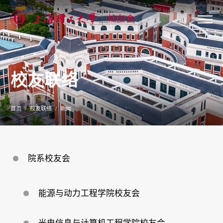
关
于
我
们
校友联络
新
闻
公
告
首页
校友联络
新闻
校
友
联
络
校
院系校友会
友
服
务
专
能源与动力工程学院校友会
题
专
栏