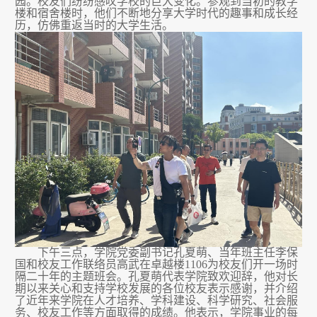
园。校友们
纷纷
感叹学校的巨大变化。参观到
当初的
教
学
楼
和宿舍楼时，他们不断地分享大学时代的趣事和成长经
历，仿佛重返当时的大学生活。
下午三点，学院党委副书记孔夏萌
、
当年班主任李保
国和校友工作联络员
高武
在卓越楼
1106
为校友们开一场时
隔二十年的
主题
班会。孔夏萌代表学院致欢迎辞
，
他对长
期以来关心和支持学校发展的各位校友表示感谢
，
并
介绍
了近年来学院在人才培养、学科建设、科学研究、社会服
务、校友工作等方面取得的成绩。他表示，学院事业的每