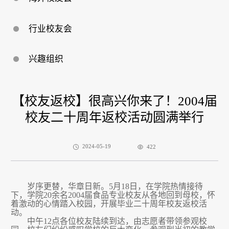
行业校友会
兴趣组织
【校友返校】很高兴你来了！2004届
校友二十周年返校活动圆满举行
2024-05-19
422
岁序更替，华章日新
。
5
月
18
日，在
学院
热情接待
下，
学院
20
余名
2004
届
食品专业
校友
从各地回到母校
，怀
着激动的心情踏入校园，
开展毕业二十周年校友返校活
动
。
中午
12
点各位校友陆续到达，由志愿者带领参观校