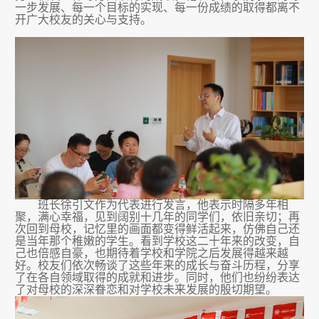
一步发展、每一个目标的实现、每一份成绩的取得都离不
开广大校友的关心与支持。
班长徐引文作为代表进行发言，
他
表示时隔多年相
聚，满心幸福，见到阔别十几年的同学们，依旧亲切；再
次回到母校，记忆里的画面都变得鲜活起来，仿佛自己还
是当年那个稚嫩的学生。看到学校这二十年来的改变，自
己也倍感自豪，也期待着学校和学院之后发展得越来越
好。校友们依次畅谈了这
些
年来的成长与奋斗历程，分享
了在各自领域取得的成就和进步。同时，他们也纷纷表达
了对母校的深深眷恋和对学校未来发展的殷切期望。