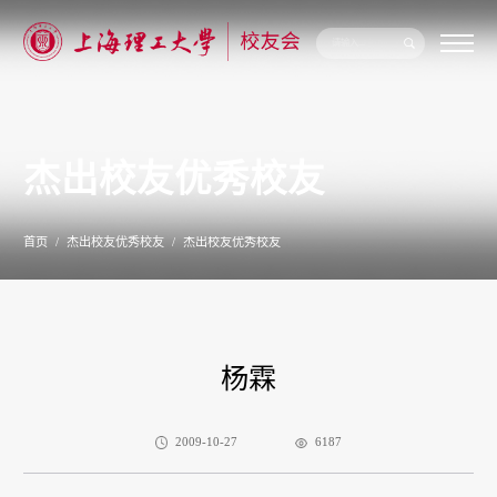
关
于
我
们
杰出校友优秀校友
新
闻
公
告
首页
杰出校友优秀校友
杰出校友优秀校友
校
友
联
络
校
友
杨霖
服
务
专
题
2009-10-27
6187
专
栏