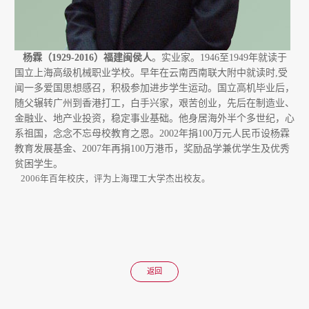
杨霖（
1929-2016
）福建闽侯人
。
实业家。1946至1949年就读于
国立上海高级机械职业学校。早年在云南西南联大附中就读时,受
闻一多爱国思想感召，积极参加进步学生运动。国立高机毕业后，
随父辗转广州到香港打工，白手兴家，艰苦创业，先后在制造业、
金融业、地产业投资，稳定事业基础。他身居海外半个多世纪，心
系祖国，念念不忘母校教育之恩。2002年捐100万元人民币设杨霖
教育发展基金、2007年再捐100万港币，奖励品学兼优学生及优秀
贫困学生。
2006年百年校庆，评为上海理工大学杰出校友。
返回