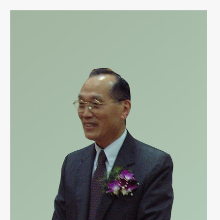
回
馈
母
校