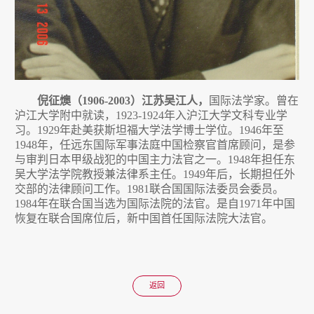
倪征燠（
1906-2003
）江苏吴江人，
国际法学家。曾在
沪江大学附中就读，
1923-1924
年入沪江大学文科专业学
习。
1929
年赴美获斯坦福大学法学博士学位。
1946
年至
1948
年，任远东国际军事法庭中国检察官首席顾问，是参
与审判日本甲级战犯的中国主力法官之一。
1948
年担任东
吴大学法学院教授兼法律系主任。
1949
年后，长期担任外
交部的法律顾问工作。
1981
联合国国际法委员会委员。
1984
年在联合国当选为国际法院的法官。是自
1971
年中国
恢复在联合国席位后，新中国首任国际法院大法官。
返回