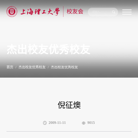
关
于
我
们
杰出校友优秀校友
新
闻
公
告
首页
杰出校友优秀校友
杰出校友优秀校友
校
友
联
络
校
友
倪征燠
服
务
专
题
2009-11-11
9015
专
栏