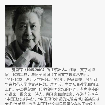
回
馈
母
校
施蛰存（
1905-2003
）浙江杭州人。
作家、文学翻译
家。
1935
年夏，与阿英同编《中国文学珍本丛书》。
1951~1952
，沪江大学任教。
1952
年，院系调整，分配到
华东师范大学中文系任教。建国后，主要从事教学和翻译
工作。是
20
世纪
30
年代叱咤中国文坛的巨匠，蜚声中外的
小说家、散文家、诗人、翻译家和编辑家，在海内外享有
“
中国现代派鼻祖
”
、
“
中国现代小说的先驱者
”
和
“
新感觉派
大师
”
等美誉。作为中国现代文学界硕果仅存的国宝级人