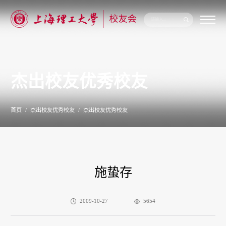
关
于
我
们
杰出校友优秀校友
新
闻
公
告
首页
杰出校友优秀校友
杰出校友优秀校友
校
友
联
络
校
友
施蛰存
服
务
专
题
2009-10-27
5654
专
栏