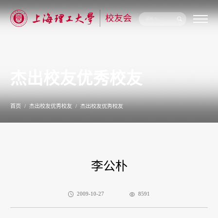
关
于
我
们
杰出校友优秀校友
新
闻
公
告
首页
杰出校友优秀校友
杰出校友优秀校友
校
友
联
络
校
友
李公朴
服
务
专
题
2009-10-27
8591
专
栏