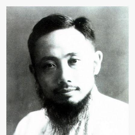
回
馈
母
校