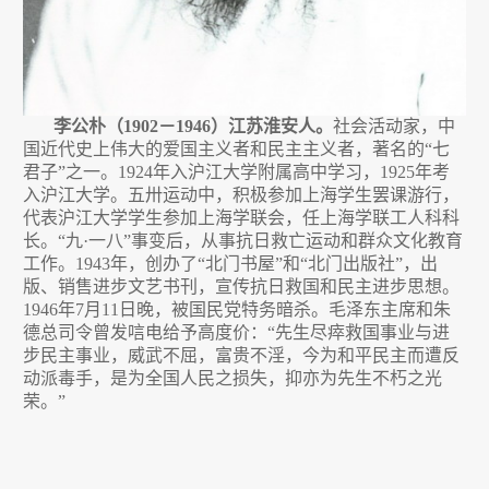
李公朴（
1902
－
1946
）江苏淮安人。
社会活动家，中
国近代史上伟大的爱国主义者和民主主义者，著名的
“
七
君子
”
之一。
1924
年入沪江大学附属高中学习，
1925
年考
入沪江大学。五卅运动中，积极参加上海学生罢课游行，
代表沪江大学学生参加上海学联会，任上海学联工人科科
长。
“
九
·
一八
”
事变后，从事抗日救亡运动和群众文化教育
工作。
1943
年，创办了
“
北门书屋
”
和
“
北门出版社
”
，出
版、销售进步文艺书刊，宣传抗日救国和民主进步思想。
1946
年
7
月
11
日晚
，被国民党特务暗杀。毛泽东主席和朱
德总司令曾发唁电给予高度价：
“
先生尽瘁救国事业与进
步民主事业，威武不屈，富贵不淫，今为和平民主而遭反
动派毒手，是为全国人民之损失，抑亦为先生不朽之光
荣。
”